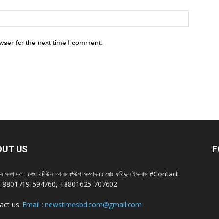
wser for the next time I comment.
OUT US
F
ান সম্পাদক : শেখ রবিউল আলম #উপ-সম্পাদকঃ মোঃ ফরিদুল ইসলাম #Contact
+8801719-594760, +8801625-707602
act us:
Email : newstimesbd.com@gmail.com