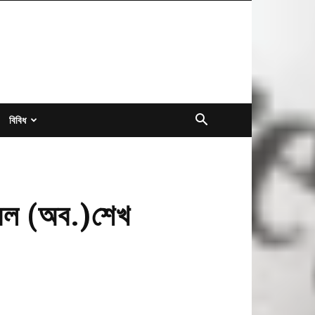
বিবিধ
রেল (অব.)শেখ