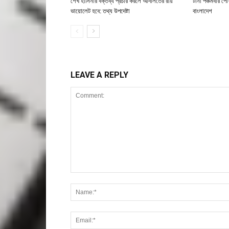
শেখ হাসিনার বক্তব্য প্রচার করলে আদালতের রায়
টানা পঞ্চমবার পোশ
ভায়োলেট হবে: তথ্য উপদেষ্টা
বাংলাদেশ
LEAVE A REPLY