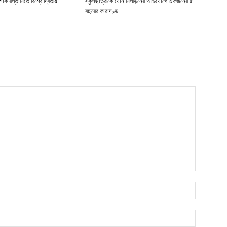
াক রপ্তানিতে বিশ্বে দ্বিতীয়
স্কুলছাত্রীকে যৌন নিপীড়নের অভিযোগে একজনের ৫
বছরের কারাদণ্ড