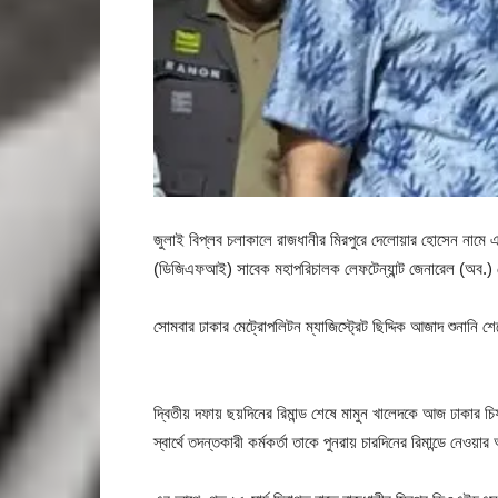
জুলাই বিপ্লব চলাকালে রাজধানীর মিরপুরে দেলোয়ার হোসেন নামে এক 
(ডিজিএফআই) সাবেক মহাপরিচালক লেফটেন্যান্ট জেনারেল (অব.) শে
সোমবার ঢাকার মেট্রোপলিটন ম্যাজিস্ট্রেট ছিদ্দিক আজাদ শুনানি
দ্বিতীয় দফায় ছয়দিনের রিমান্ড শেষে মামুন খালেদকে আজ ঢাকার চিফ
স্বার্থে তদন্তকারী কর্মকর্তা তাকে পুনরায় চারদিনের রিমান্ডে নে