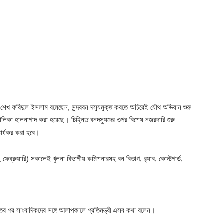
রী ড. শেখ ফরিদুল ইসলাম বলেছেন, সুন্দরবন দস্যুমুক্ত করতে অচিরেই যৌথ অভিযান শুরু
র তালিকা হালনাগাদ করা হয়েছে। চিহ্নিত বনদস্যুদের ওপর বিশেষ নজরদারি শুরু
ার্যকর করা হবে।
 ফেব্রুয়ারি) সকালেই খুলনা বিভাগীয় কমিশনারসহ বন বিভাগ, র‌্যাব, কোস্টগার্ড,
ের পর সাংবাদিকদের সঙ্গে আলাপকালে প্রতিমন্ত্রী এসব কথা বলেন।