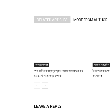
RELATED ARTICLES
MORE FROM AUTHOR
অন্যান্য অপরাধ
অন্যান্য অর্থনৈতিক
শেখ হাসিনার বক্তব্য প্রচার করলে আদালতের রায়
টানা পঞ্চমবার পোশ
ভায়োলেট হবে: তথ্য উপদেষ্টা
বাংলাদেশ
LEAVE A REPLY