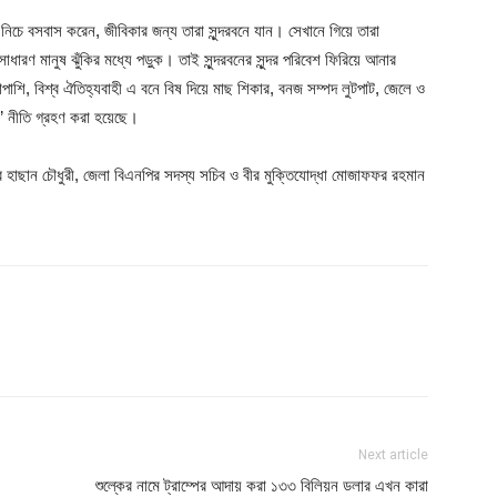
নিচে বসবাস করেন, জীবিকার জন্য তারা সুন্দরবনে যান। সেখানে গিয়ে তারা
সাধারণ মানুষ ঝুঁকির মধ্যে পড়ুক। তাই সুন্দরবনের সুন্দর পরিবেশ ফিরিয়ে আনার
শাপাশি, বিশ্ব ঐতিহ্যবাহী এ বনে বিষ দিয়ে মাছ শিকার, বনজ সম্পদ লুটপাট, জেলে ও
্স’ নীতি গ্রহণ করা হয়েছে।
র হাছান চৌধুরী, জেলা বিএনপির সদস্য সচিব ও বীর মুক্তিযোদ্ধা মোজাফফর রহমান
Next article
শুল্কের নামে ট্রাম্পের আদায় করা ১৩৩ বিলিয়ন ডলার এখন কারা