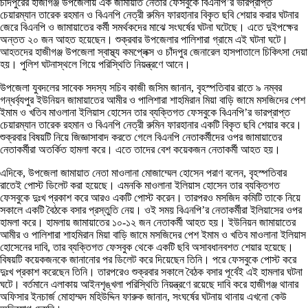
চাঁদপুরের হাজীগঞ্জ উপজেলায় এক জামায়াত নেতার ফেসবুকে বিএনপি’র ভারপ্রাপ্ত
চেয়ারম্যান তারেক রহমান ও বিএনপি নেত্রী রুমিন ফারহানার বিকৃত ছবি শেয়ার করার ঘটনার
জেরে বিএনপি ও জামায়াতের কর্মী সমর্থকদের মাঝে সংঘর্ষের ঘটনা ঘটেছে। এতে দুইপক্ষের
অন্তত ২০ জন আহত হয়েছেন। শুক্রবার উপজেলার পালিশারা গ্রামে এই ঘটনা ঘটে।
আহতদের হাজীগঞ্জ উপজেলা স্বাস্থ্য কমপ্লেক্স ও চাঁদপুর জেনারেল হাসপাতালে চিকিৎসা দেয়া
হয়। পুলিশ ঘটনাস্থলে গিয়ে পরিস্থিতি নিয়ন্ত্রণে আনে।
উপজেলা যুবদলের সাবেক সদস্য সচিব কাজী জসিম জানান, বৃহস্পতিবার রাতে ৯ নম্বর
গন্ধর্ব্যপুর ইউনিয়ন জামায়াতের আমীর ও পালিশারা শাহমিরান মিয়া বাড়ি জামে মসজিদের পেশ
ইমাম ও খতিব মাওলানা ইলিয়াস হোসেন তার ব্যক্তিগত ফেসবুকে বিএনপি’র ভারপ্রাপ্ত
চেয়ারম্যান তারেক রহমান ও বিএনপি নেত্রী রুমিন ফারহানার একটি বিকৃত ছবি শেয়ার করে।
শুক্রবার বিষয়টি নিয়ে জিজ্ঞাসাবাদ করতে গেলে বিএনপি নেতাকর্মীদের ওপর জামায়াতের
নেতাকর্মীরা অতর্কিত হামলা করে। এতে তাদের বেশ কয়েকজন নেতাকর্মী আহত হয়।
এদিকে, উপজেলা জামায়াত নেতা মাওলানা মোজাম্মেল হোসেন পরাণ বলেন, বৃহস্পতিবার
রাতেই পোস্ট ডিলেট করা হয়েছে। এমনকি মাওলানা ইলিয়াস হোসেন তার ব্যক্তিগত
ফেসবুকে দুঃখ প্রকাশ করে আরও একটি পোস্ট করেন। তারপরও মসজিদ কমিটি তাকে নিয়ে
সকালে একটি বৈঠকে বসার প্রস্তুতি নেয়। ওই সময় বিএনপি’র নেতাকর্মীরা ইলিয়াসের ওপর
হামলা করে। হামলায় জামায়াতের ১০-১২ জন নেতাকর্মী আহত হয়। ইউনিয়ন জামায়াতের
আমীর ও পালিশারা শাহমিরান মিয়া বাড়ি জামে মসজিদের পেশ ইমাম ও খতিব মাওলানা ইলিয়াস
হোসেনের দাবি, তার ব্যক্তিগত ফেসবুক থেকে একটি ছবি অসাবধানবশত শেয়ার হয়েছে।
বিষয়টি কয়েকজনকে জানানোর পর ডিলেট করে দিয়েছেন তিনি। পরে ফেসবুকে পোস্ট করে
দুঃখ প্রকাশ করেছেন তিনি। তারপরেও শুক্রবার সকালে বৈঠক বসার পূর্বেই এই হামলার ঘটনা
ঘটে। বর্তমানে এলাকায় আইনশৃঙ্খলা পরিস্থিতি নিয়ন্ত্রণে রয়েছে দাবি করে হাজীগঞ্জ থানার
অফিসার ইনচার্জ মোহাম্মদ মহিউদ্দিন ফারুক জানান, সংঘর্ষের ঘটনায় থানায় এখনো কেউ