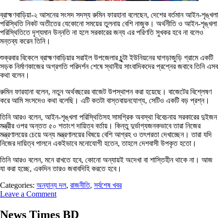
ব্রাহ্মণবাড়িয়া-২ আসনের সংসদ সদস্য রুমিন ফারহানা বলেছেন, দেশের বর্তমান আইন-শৃঙ্খলা
পরিস্থিতি নিকট অতীতের যেকোনো সময়ের তুলনায় বেশি নাজুক। অর্থনীতি ও আইন-শৃঙ্খলা
পরিস্থিতিতে দৃশ্যমান উন্নতি না হলে সরকারের জন্য এর পরিণতি সুখকর হবে না বলেও
মন্তব্য করেন তিনি।
শুক্রবার বিকেলে ব্রাহ্মণবাড়িয়ার সরাইল উপজেলার চুন্টা ইউনিয়নের ঘাগড়াজুড়ি গ্রামে একটি
সড়ক নির্মাণকাজের অগ্রগতি পরিদর্শন শেষে স্থানীয় সাংবাদিকদের প্রশ্নের জবাবে তিনি এসব
কথা বলেন।
রুমিন ফারহানা বলেন, নতুন অর্থবছরের বাজেট উপস্থাপন করা হয়েছে। বাজেটের বিশ্লেষণ
করে আমি সংসদেও কথা বলেছি। এটি কতটা বাস্তবায়নযোগ্য, সেটিও একটি বড় প্রশ্ন।
তিনি আরও বলেন, আইন-শৃঙ্খলা পরিস্থিতিসহ সামগ্রিক অবস্থা বিবেচনায় সরকারের দুইজন
মন্ত্রীর ওপর অন্তত ৫০ শতাংশ দায়িত্ব বর্তায়। কিন্তু দুর্ভাগ্যজনকভাবে তারা নিজের
মন্ত্রণালয়ের চেয়ে অন্য মন্ত্রণালয়ের বিষয়ে বেশি আগ্রহ ও তৎপরতা দেখাচ্ছেন। তারা যদি
নিজের দায়িত্ব পালনে একইভাবে মনোযোগী হতেন, তাহলে দেশবাসী উপকৃত হতো।
তিনি আরও বলেন, মনে রাখতে হবে, কোনো অন্যায়ই অদেখা বা শাস্তিহীন থাকে না। আজ
যা করা হচ্ছে, একদিন তারও জবাবদিহি করতে হবে।
Categories:
অন্যান্য দল
,
রাজনীতি
,
সর্বশেষ খবর
Leave a Comment
News Times BD