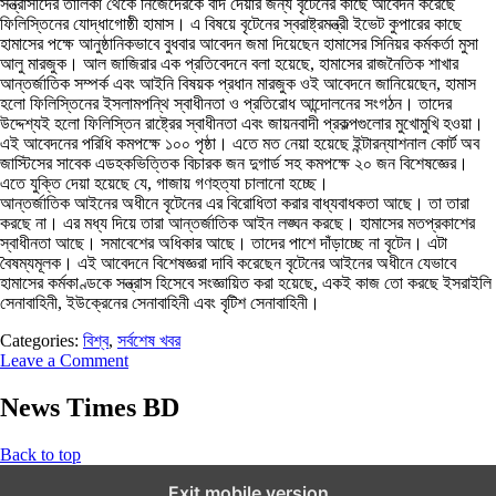
সন্ত্রাসীদের তালিকা থেকে নিজেদেরকে বাদ দেয়ার জন্য বৃটেনের কাছে আবেদন করেছে
ফিলিস্তিনের যোদ্ধাগোষ্ঠী হামাস। এ বিষয়ে বৃটেনের স্বরাষ্ট্রমন্ত্রী ইভেট কুপারের কাছে
হামাসের পক্ষে আনুষ্ঠানিকভাবে বুধবার আবেদন জমা দিয়েছেন হামাসের সিনিয়র কর্মকর্তা মুসা
আলু মারজুক। আল জাজিরার এক প্রতিবেদনে বলা হয়েছে, হামাসের রাজনৈতিক শাখার
আন্তর্জাতিক সম্পর্ক এবং আইনি বিষয়ক প্রধান মারজুক ওই আবেদনে জানিয়েছেন, হামাস
হলো ফিলিস্তিনের ইসলামপন্থি স্বাধীনতা ও প্রতিরোধ আন্দোলনের সংগঠন। তাদের
উদ্দেশ্যই হলো ফিলিস্তিন রাষ্ট্রের স্বাধীনতা এবং জায়নবাদী প্রকল্পগুলোর মুখোমুখি হওয়া।
এই আবেদনের পরিধি কমপক্ষে ১০০ পৃষ্ঠা। এতে মত নেয়া হয়েছে ইন্টারন্যাশনাল কোর্ট অব
জাস্টিসের সাবেক এডহকভিত্তিক বিচারক জন দুগার্ড সহ কমপক্ষে ২০ জন বিশেষজ্ঞের।
এতে যুক্তি দেয়া হয়েছে যে, গাজায় গণহত্যা চালানো হচ্ছে।
আন্তর্জাতিক আইনের অধীনে বৃটেনের এর বিরোধিতা করার বাধ্যবাধকতা আছে। তা তারা
করছে না। এর মধ্য দিয়ে তারা আন্তর্জাতিক আইন লঙ্ঘন করছে। হামাসের মতপ্রকাশের
স্বাধীনতা আছে। সমাবেশের অধিকার আছে। তাদের পাশে দাঁড়াচ্ছে না বৃটেন। এটা
বৈষম্যমূলক। এই আবেদনে বিশেষজ্ঞরা দাবি করেছেন বৃটেনের আইনের অধীনে যেভাবে
হামাসের কর্মকাণ্ডকে সন্ত্রাস হিসেবে সংজ্ঞায়িত করা হয়েছে, একই কাজ তো করছে ইসরাইলি
সেনাবাহিনী, ইউক্রেনের সেনাবাহিনী এবং বৃটিশ সেনাবাহিনী।
Categories:
বিশ্ব
,
সর্বশেষ খবর
Leave a Comment
News Times BD
Back to top
Exit mobile version