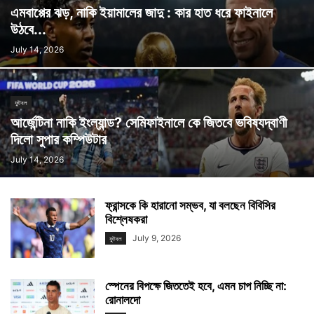
এমবাপ্পের ঝড়, নাকি ইয়ামালের জাদু : কার হাত ধরে ফাইনালে
উঠবে...
July 14, 2026
ফুটবল
আর্জেন্টিনা নাকি ইংল্যান্ড? সেমিফাইনালে কে জিতবে ভবিষ্যদ্বাণী
দিলো সুপার কম্পিউটার
July 14, 2026
ফ্রান্সকে কি হারানো সম্ভব, যা বলছেন বিবিসির
বিশ্লেষকরা
July 9, 2026
ফুটবল
স্পেনের বিপক্ষে জিততেই হবে, এমন চাপ নিচ্ছি না:
রোনালদো