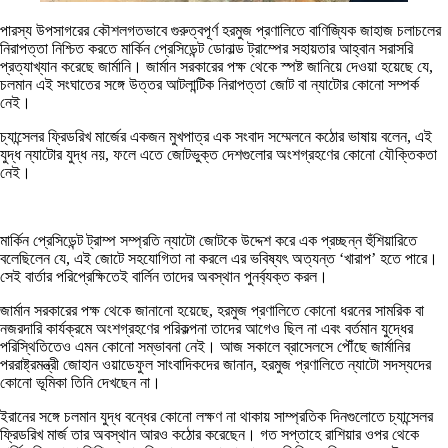
পারস্য উপসাগরের কৌশলগতভাবে গুরুত্বপূর্ণ হরমুজ প্রণালিতে বাণিজ্যিক জাহাজ চলাচলের
নিরাপত্তা নিশ্চিত করতে মার্কিন প্রেসিডেন্ট ডোনাল্ড ট্রাম্পের সহায়তার আহ্বান সরাসরি
প্রত্যাখ্যান করেছে জার্মানি। জার্মান সরকারের পক্ষ থেকে স্পষ্ট জানিয়ে দেওয়া হয়েছে যে,
চলমান এই সংঘাতের সঙ্গে উত্তর আটলান্টিক নিরাপত্তা জোট বা ন্যাটোর কোনো সম্পর্ক
নেই।
চ্যান্সেলর ফ্রিডরিখ মার্জের একজন মুখপাত্র এক সংবাদ সম্মেলনে কঠোর ভাষায় বলেন, এই
যুদ্ধ ন্যাটোর যুদ্ধ নয়, ফলে এতে জোটভুক্ত দেশগুলোর অংশগ্রহণের কোনো যৌক্তিকতা
নেই।
মার্কিন প্রেসিডেন্ট ট্রাম্প সম্প্রতি ন্যাটো জোটকে উদ্দেশ করে এক প্রচ্ছন্ন হুঁশিয়ারিতে
বলেছিলেন যে, এই জোটে সহযোগিতা না করলে এর ভবিষ্যৎ অত্যন্ত ‌‘খারাপ’ হতে পারে।
সেই বার্তার পরিপ্রেক্ষিতেই বার্লিন তাদের অবস্থান পুনর্ব্যক্ত করল।
জার্মান সরকারের পক্ষ থেকে জানানো হয়েছে, হরমুজ প্রণালিতে কোনো ধরনের সামরিক বা
নজরদারি কার্যক্রমে অংশগ্রহণের পরিকল্পনা তাদের আগেও ছিল না এবং বর্তমান যুদ্ধের
পরিস্থিতিতেও এমন কোনো সম্ভাবনা নেই। আজ সকালে ব্রাসেলসে পৌঁছে জার্মানির
পররাষ্ট্রমন্ত্রী জোহান ওয়াডেফুল সাংবাদিকদের জানান, হরমুজ প্রণালিতে ন্যাটো সদস্যদের
কোনো ভূমিকা তিনি দেখছেন না।
ইরানের সঙ্গে চলমান যুদ্ধ বন্ধের কোনো লক্ষণ না থাকায় সাম্প্রতিক দিনগুলোতে চ্যান্সেলর
ফ্রিডরিখ মার্জ তার অবস্থান আরও কঠোর করেছেন। গত সপ্তাহে রাশিয়ার ওপর থেকে